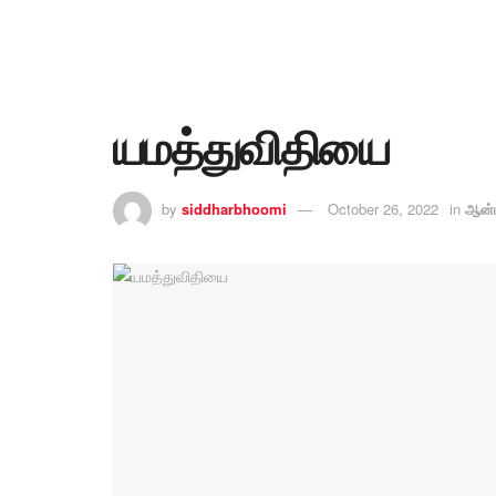
யமத்துவிதியை
by
siddharbhoomi
October 26, 2022
in
ஆன்ம