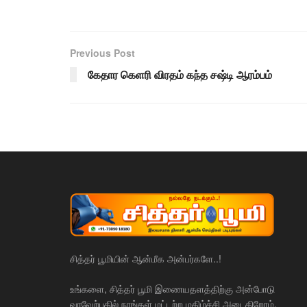
Previous Post
கேதார கெளரி விரதம் கந்த சஷ்டி ஆரம்பம்
சித்தர் பூமியின் ஆன்மீக அன்பர்களே..!
உங்களை, சித்தர் பூமி இணையதளத்திற்கு அன்போடு
வரவேற்பதில் நாங்கள் மட்டற்ற மகிழ்ச்சி அடைகிறோம்.