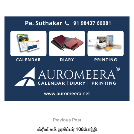
Previous Post
ஸ்ரீலட்சுமி நரசிம்மர் 108போற்றி