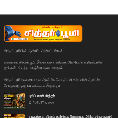
சித்தர் பூமியின் ஆன்மீக அன்பர்களே..!
உங்களை, சித்தர் பூமி இணையதளத்திற்கு அன்போடு வரவேற்பதில்
நாங்கள் மட்டற்ற மகிழ்ச்சி அடைகிறோம்.
சித்தர் பூமி இணைய தள ஆன்மீக செய்திகள் உங்களின் ஆன்மீக
தேடலுக்கு ஒரு படிக்கட்டாக இருக்கும்.
புலிப்பாணி சித்தர்
AUGUST 9, 2026
நஷ்டங்கள் தீரவும் தரிசிக்க வேண்டிய அரிய திருத்தலம்!