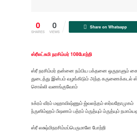
0
0
Share on Whatsapp
SHARES
VIEWS
ஸ்ரீலட்சுமி நரசிம்மர் 108போற்றி
ஸ்ரீ நரசிம்மர் தன்னை நம்பிய பக்தனை ஒருநாளும் கை
துடைத்து இன்பம் வழங்கிடும் அந்த கருணைக்கடல் ஸ்ரீ 
சொல்லி வணங்குவோம்
உக்ரம் வீரம் மஹாவிஷ்ணும் ஜ்வலந்தம் ஸர்வதோமுகம்
ந்ருஸிம்ஹம் பீஷணம் பத்ரம் ம்ருத்யும் ம்ருத்யும் நமாம்
ஸ்ரீ லக்ஷ்மிநரசிம்மப்பெருமாளே போற்றி