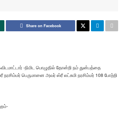
Share on Facebook
விடமாட்டார் -நிமிட பொழுதில் தோன்றி நம் துன்பத்தை
நரசிம்மர் பெருமானை அவர் ஸ்ரீ லட்சுமி நரசிம்மர் 108 போற்றி
யஹம்-