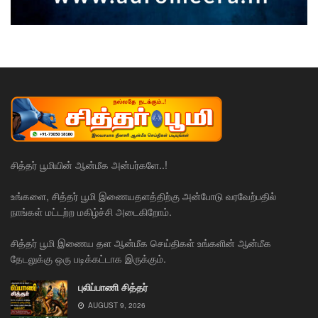
சித்தர் பூமியின் ஆன்மீக அன்பர்களே..!
உங்களை, சித்தர் பூமி இணையதளத்திற்கு அன்போடு வரவேற்பதில்
நாங்கள் மட்டற்ற மகிழ்ச்சி அடைகிறோம்.
சித்தர் பூமி இணைய தள ஆன்மீக செய்திகள் உங்களின் ஆன்மீக
தேடலுக்கு ஒரு படிக்கட்டாக இருக்கும்.
புலிப்பாணி சித்தர்
AUGUST 9, 2026