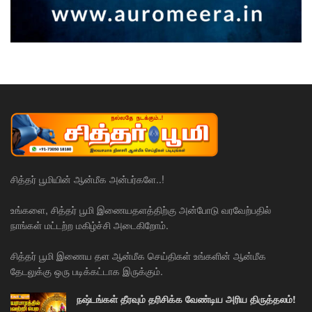
சித்தர் பூமியின் ஆன்மீக அன்பர்களே..!
உங்களை, சித்தர் பூமி இணையதளத்திற்கு அன்போடு வரவேற்பதில்
நாங்கள் மட்டற்ற மகிழ்ச்சி அடைகிறோம்.
சித்தர் பூமி இணைய தள ஆன்மீக செய்திகள் உங்களின் ஆன்மீக
தேடலுக்கு ஒரு படிக்கட்டாக இருக்கும்.
நஷ்டங்கள் தீரவும் தரிசிக்க வேண்டிய அரிய திருத்தலம்!