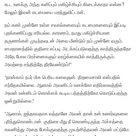
கூட உனக்கு அந்த களிப்பும் மகிழ்ச்சியும் கிடைக்காதா என்ன?
மேலும் இவன் கடமையை மறந்துவிட்டான்.
நம் கண் முன்னே உள்ள சவால்களையும் கடமைகளையும் இப்படி
புறக்கணிப்பது சரியல்ல. காரணம், நமது மகிழ்ச்சியான
தருணங்கள் முடிந்தவுடன் அவை மீண்டும் நம் முன்னே வரும்.
மைதானத்தில் குதிரை எப்படி அடக்கப்படுவதற்கு காத்திருந்ததோ
அதே போல பிரச்னைகளும் வாழ்க்கையில் காத்திருக்கும்.
அவற்றை சந்தித்தே தீரவேண்டும்!”
“நான்காம் நபர் மிக பெரிய கலைஞன். திறமைசாலி என்பதில்
சந்தேகமில்லை. ஆனால் அவனிடம் உனக்கோ எதிர்காலத்தில்
அவன் உன்னிடம் கொள்ளக் கூடிய பந்தத்திற்கோ கொடுப்பதற்கு
ஒன்றுமில்லை.”
“ஆனால், ஐந்தாவதாக வந்தானே அவன் தான் உன் உணர்வுகளை
புரிந்துகொண்டான். குதிரை மீது நீ கொண்டிருந்த அச்சத்தை
கவனித்து அதை போக்குவதற்கு முயற்சித்தவன் அவன் மட்டுமே.