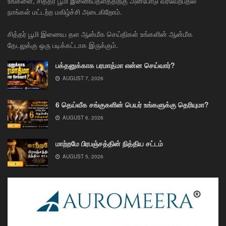
உங்களை, சித்தர் பூமி இணையதளத்திற்கு அன்போடு வரவேற்பதில்
நாங்கள் மட்டற்ற மகிழ்ச்சி அடைகிறோம்.
சித்தர் பூமி இணைய தள ஆன்மீக செய்திகள் உங்களின் ஆன்மீக
தேடலுக்கு ஒரு படிக்கட்டாக இருக்கும்.
பக்தனுக்காக பரமாத்மா என்ன செய்வார்?
AUGUST 7, 2026
6 தெய்வீக சங்குகளின் பெயர் உங்களுக்கு தெரியுமா?
AUGUST 6, 2026
மாற்றமே பிரபஞ்சத்தின் நித்திய சட்டம்
AUGUST 5, 2026