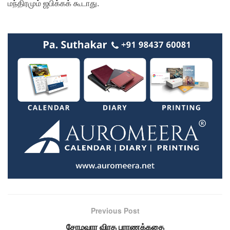
மந்திரமும் ஜபிக்கக் கூடாது.
Previous Post
சோமவார விரத புராணக்கதை