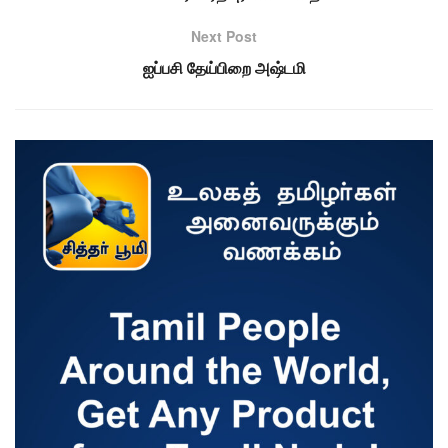
Next Post
ஐப்பசி தேய்பிறை அஷ்டமி