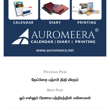
Previous Post
தேய்பிறை பஞ்சமி திதி விரதம்
Next Post
ஓம் என்னும் பிரணவ மந்திரத்தின் மகிமைகள்