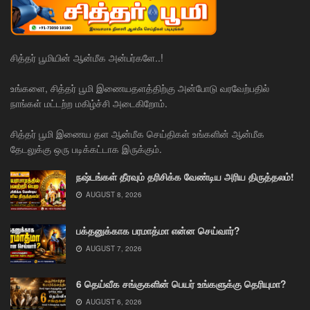
சித்தர் பூமியின் ஆன்மீக அன்பர்களே..!
உங்களை, சித்தர் பூமி இணையதளத்திற்கு அன்போடு வரவேற்பதில்
நாங்கள் மட்டற்ற மகிழ்ச்சி அடைகிறோம்.
சித்தர் பூமி இணைய தள ஆன்மீக செய்திகள் உங்களின் ஆன்மீக
தேடலுக்கு ஒரு படிக்கட்டாக இருக்கும்.
நஷ்டங்கள் தீரவும் தரிசிக்க வேண்டிய அரிய திருத்தலம்!
AUGUST 8, 2026
பக்தனுக்காக பரமாத்மா என்ன செய்வார்?
AUGUST 7, 2026
6 தெய்வீக சங்குகளின் பெயர் உங்களுக்கு தெரியுமா?
AUGUST 6, 2026