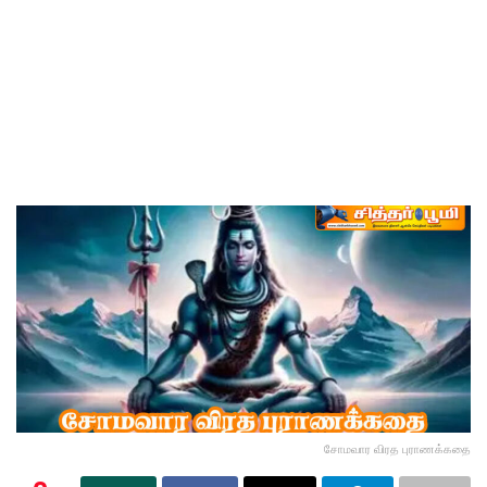
சோமவார விரத புராணக்கதை