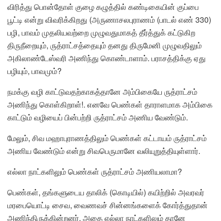
விரித்து பொன்தோள் குழை கழுத்தில் கண்டிகையின் குப்பை
பூட்டி என்று விவரிக்கிறது (அருணாசலபுராணம் (பாடல் எண் 330)
பழி, பாவம் முதலியவற்றை முழுவதுமாகத் தீர்த்துக் கட்டுகிற
திருநீறையும், ருத்ராட்சத்தையும் தனது திருமேனி முழுவதிலும்
அகிலாண்டேஸ்வரி அணிந்து கொண்டாளாம். பராசத்திக்கு ஏது
பழியும், பாவமும்?
நமக்கு வழி காட்டுவதற்காகத்தானே அம்பிகையே ருத்ராட்சம்
அணிந்து கொள்கிறாள்!. எனவே பெண்கள் தாராளமாக அம்பிகை
காட்டும் வழியைப் பின்பற்றி ருத்ராட்சம் அணிய வேண்டும்.
மேலும், சிவ மஹாபுராணத்திலும் பெண்கள் கட்டாயம் ருத்ராட்சம்
அணிய வேண்டும் என்று சிவபெருமானே வலியுறுத்தியுள்ளார்.
எல்லா நாட்களிலும் பெண்கள் ருத்ராட்சம் அணியலாமா?
பெண்கள், தங்களுடைய தாலிக் (கொடியில்) கயிற்றில் அவரவர்
மரபையொட்டி சைவ, வைணவச் சின்னங்களைக் கோர்த்துதான்
அணிந்திருக்கின்றனர். அதை எல்லா நாட்களிலும் தானே