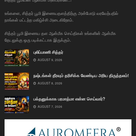
உங்களை, சித்தர் பூமி இணையதளத்திற்கு அன்போடு வரவேற்பதில்
நாங்கள் மட்டற்ற மகிழ்ச்சி அடைகிறோம்.
சித்தர் பூமி இணைய தள ஆன்மீக செய்திகள் உங்களின் ஆன்மீக
தேடலுக்கு ஒரு படிக்கட்டாக இருக்கும்.
புலிப்பாணி சித்தர்
AUGUST 9, 2026
நஷ்டங்கள் தீரவும் தரிசிக்க வேண்டிய அரிய திருத்தலம்!
AUGUST 8, 2026
பக்தனுக்காக பரமாத்மா என்ன செய்வார்?
AUGUST 7, 2026