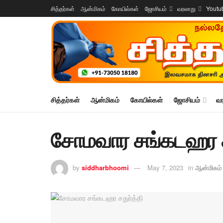
சித்தர்கள்
ஆன்மிகம்
கோயில்கள்
ஜோசியம்
வரலாறு
Youtu
சித்தர்கள்
ஆன்மிகம்
கோயில்கள்
ஜோசியம்
வ
சோமவார சங்கடஹர சத
by
siddharbhoomi
May 7, 2023
in
ஆன்மிகம்