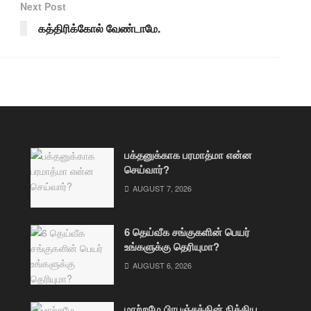
Next Post
கத்திரிக்கோல் வேண்டாமே.
பக்தனுக்காக பரமாத்மா என்ன
செய்வார்?
AUGUST 7, 2026
6 தெய்வீக சங்குகளின் பெயர்
உங்களுக்கு தெரியுமா?
AUGUST 6, 2026
மாற்றமே பிரபஞ்சத்தின் நித்திய