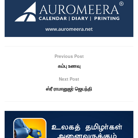
Previous Post
கம்பு உணவு
Next Post
ஸ்ரீ ராமானுஜர் ஜெயந்தி