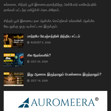
உங்களை, சித்தர் பூமி இணையதளத்திற்கு அன்போடு வரவேற்பதில்
நாங்கள் மட்டற்ற மகிழ்ச்சி அடைகிறோம்.
சித்தர் பூமி இணைய தள ஆன்மீக செய்திகள் உங்களின் ஆன்மீக
தேடலுக்கு ஒரு படிக்கட்டாக இருக்கும்.
மாற்றமே பிரபஞ்சத்தின் நித்திய சட்டம்
AUGUST 5, 2026
சில நேரங்களில்?
JULY 20, 2026
இது ஆணாக இருந்தாலும் பெண்ணாக இருந்தாலும்?
JULY 19, 2026