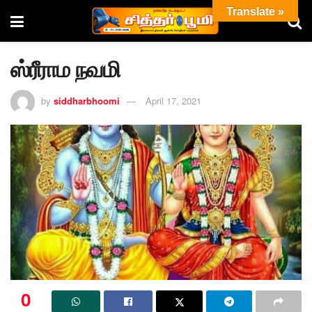
Translate »
ஸ்ரீராம நவமி
by
siddharbhoomi
April 17, 2021
0