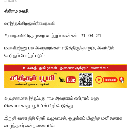
SHARES
ஸ்ரீராம நவமி
வரஇருக்கிறதுஸ்ரீராமநவமி
#ராமநவமிவிரதமுறை #மற்றும்பலன்கள்_21_04_21
மகாவிஷ்ணு பல அவதாரங்கள் எடுத்திருந்தாலும், அவற்றில்
பெரிதும் போற்றப்படும்
அவதாரமாக இருப்பது ராம அவதாரம் என்றால் அது
மிகையாகாது. பூமியில் பிறப்பெடுத்து
இறுதி வரை நீதி நெறி வழுவாமல், ஒழுக்கம் மிகுந்த மனிதனாக
வாழ்ந்தவர் என்ற வகையில்