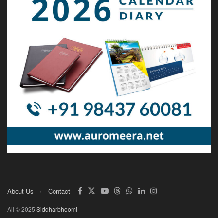
About Us
Contact
All © 2025
Siddharbhoomi