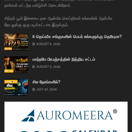
நாங்கள் மட்டற்ற மகிழ்ச்சி அடைகிறோம்.
சித்தர் பூமி இணைய தள ஆன்மீக செய்திகள் உங்களின் ஆன்மீக
தேடலுக்கு ஒரு படிக்கட்டாக இருக்கும்.
6 தெய்வீக சங்குகளின் பெயர் உங்களுக்கு தெரியுமா?
AUGUST 6, 2026
மாற்றமே பிரபஞ்சத்தின் நித்திய சட்டம்
AUGUST 5, 2026
சில நேரங்களில்?
JULY 20, 2026