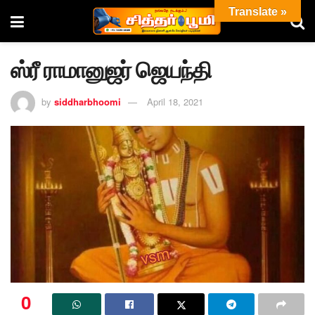
Translate »
ஸ்ரீ ராமானுஜர் ஜெயந்தி
by
siddharbhoomi
April 18, 2021
0