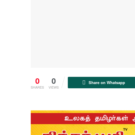
0
0
Share on Whatsapp
SHARES
VIEWS