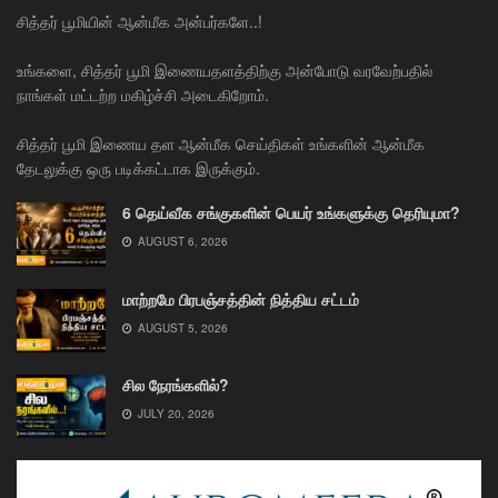
சித்தர் பூமியின் ஆன்மீக அன்பர்களே..!
உங்களை, சித்தர் பூமி இணையதளத்திற்கு அன்போடு வரவேற்பதில்
நாங்கள் மட்டற்ற மகிழ்ச்சி அடைகிறோம்.
சித்தர் பூமி இணைய தள ஆன்மீக செய்திகள் உங்களின் ஆன்மீக
தேடலுக்கு ஒரு படிக்கட்டாக இருக்கும்.
6 தெய்வீக சங்குகளின் பெயர் உங்களுக்கு தெரியுமா?
AUGUST 6, 2026
மாற்றமே பிரபஞ்சத்தின் நித்திய சட்டம்
AUGUST 5, 2026
சில நேரங்களில்?
JULY 20, 2026