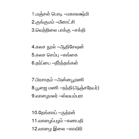
1.
மஞ்சள் பொடி
–
மகாலக்ஷ்மி
2.
குங்குமம்
–
மீனாட்சி
3.
வெற்றிலை பாக்கு
–
சக்தி
4.
கலச நூல்
–
ஆதிசேஷன்
5.
கலச செம்பு
–
கங்கை
6.
தர்ப்பை
–
தீர்த்தங்கள்
7.
பிரசாதம்
–
அன்னபூரணி
8.
பூஜை மணி
–
நந்தி(ஆஞ்சநேயர்)
9.
வாழைமலர்
–
ஸ்வயம்பரா
10.
தேங்காய்
–
ருத்ரன்
11.
வாழைப்பழம்
–
கணபதி
12.
வாழை இலை
–
காவிரி