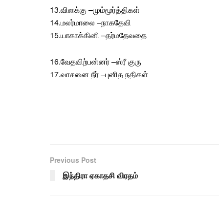
13.
விளக்கு
–
மும்மூர்த்திகள்
14.
மலர்மாலை
–
நாகதேவி
15.
யாகாக்கினி
–
தர்மதேவதை
16.
வேதவிற்பன்னர்
–
ஸ்ரீ குரு
17.
வாசனை நீர்
–
புனித நதிகள்
Previous Post
இந்திரா ஏகாதசி விரதம்