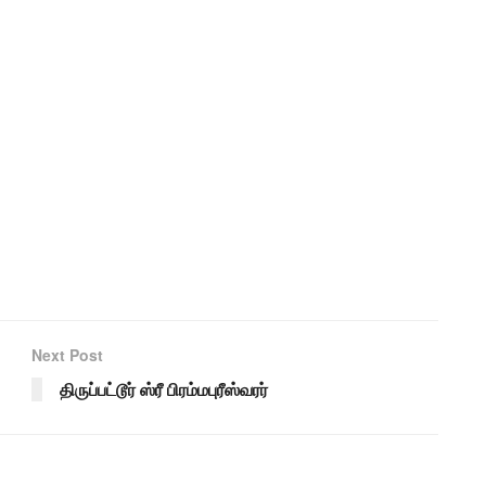
Next Post
திருப்பட்டூர் ஸ்ரீ பிரம்மபுரீஸ்வரர்