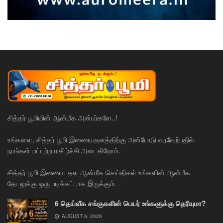
சித்தர் பூமியின் ஆன்மீக அன்பர்களே..!
உங்களை, சித்தர் பூமி இணையதளத்திற்கு அன்போடு வரவேற்பதில்
நாங்கள் மட்டற்ற மகிழ்ச்சி அடைகிறோம்.
சித்தர் பூமி இணைய தள ஆன்மீக செய்திகள் உங்களின் ஆன்மீக
தேடலுக்கு ஒரு படிக்கட்டாக இருக்கும்.
6 தெய்வீக சங்குகளின் பெயர் உங்களுக்கு தெரியுமா?
AUGUST 6, 2026