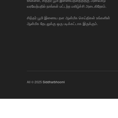
உங்களை, சித்தர் பூமி இணையதளத்திற்கு அன்போடு
வரவேற்பதில் நாங்கள் மட்டற்ற மகிழ்ச்சி அடைகிறோம்.
சித்தர் பூமி இணைய தள ஆன்மீக செய்திகள் உங்களின்
ஆன்மீக தேடலுக்கு ஒரு படிக்கட்டாக இருக்கும்.
All © 2025
Siddharbhoomi