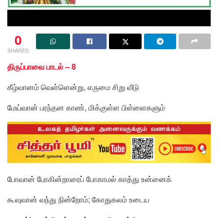
0
SHARES
திருப்பாவை பாடல் – 8
கீழ்வானம் வெள்ளென்று, எருமை சிறு வீடு
மேய்வான் பரந்தன காண், மிக்குள்ள பிள்ளைகளும்
போவான் போகின்றாரைப் போகாமல் காத்து உன்னைக்
கூவுவான் வந்து நின்றோம்; கோதுகலம் உடைய