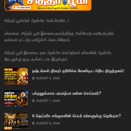
சித்தர் பூமியின் ஆன்மீக அன்பர்களே..!
உங்களை, சித்தர் பூமி இணையதளத்திற்கு அன்போடு வரவேற்பதில்
நாங்கள் மட்டற்ற மகிழ்ச்சி அடைகிறோம்.
சித்தர் பூமி இணைய தள ஆன்மீக செய்திகள் உங்களின் ஆன்மீக
தேடலுக்கு ஒரு படிக்கட்டாக இருக்கும்.
நஷ்டங்கள் தீரவும் தரிசிக்க வேண்டிய அரிய திருத்தலம்!
AUGUST 8, 2026
பக்தனுக்காக பரமாத்மா என்ன செய்வார்?
AUGUST 7, 2026
6 தெய்வீக சங்குகளின் பெயர் உங்களுக்கு தெரியுமா?
AUGUST 6, 2026