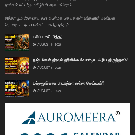
நாங்கள் மட்டற்ற மகிழ்ச்சி அடைகிறோம்.
சித்தர் பூமி இணைய தள ஆன்மீக செய்திகள் உங்களின் ஆன்மீக
தேடலுக்கு ஒரு படிக்கட்டாக இருக்கும்.
புலிப்பாணி சித்தர்
AUGUST 9, 2026
நஷ்டங்கள் தீரவும் தரிசிக்க வேண்டிய அரிய திருத்தலம்!
AUGUST 8, 2026
பக்தனுக்காக பரமாத்மா என்ன செய்வார்?
AUGUST 7, 2026