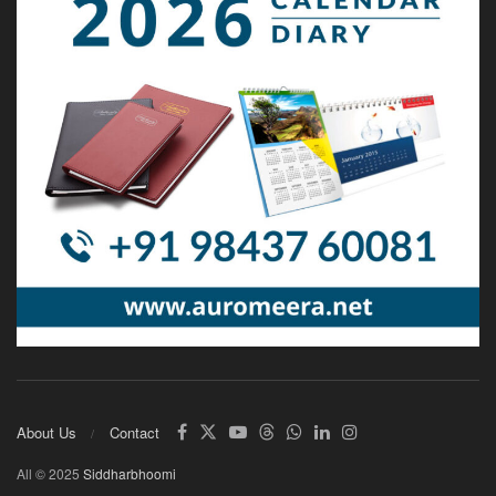
About Us
Contact
All © 2025
Siddharbhoomi