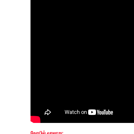
கோயில்
வரலாறு: