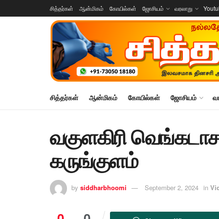
சித்தர்கள்
ஆன்மிகம்
கோயில்கள்
ஜோசியம்
வரலாறு
Yout
சித்தர்கள்
ஆன்மிகம்
கோயில்கள்
ஜோசியம்
வ
வகுளகிரி வெங்கடாச
கருங்குளம்
by
siddharbhoomi
September 2, 2024
in
Vi
0
0