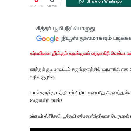
Share on Whatsapp
SHARES
VIEWS
கர்மவினை தீர்க்கும் கருங்குளம் வகுளகிரி வெங்கட
தூத்துக்குடி மாவட்டம் கருங்குளத்தில் வருளகிரி 
எழில் சூழ்ந்த
வயல்களுக்கு மத்தியில் சிறிய மலை மீது அமைந்துள
(வருளகிரி நாதர்)
உற்சவர் ஸ்ரீதேவி, பூதேவி சமேத ஸ்ரீனிவாச பெருமாள்