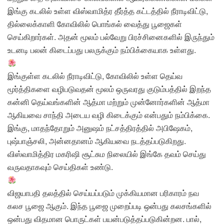
இங்கு கடலில் உள்ள விஸ்வாமித்ர தீர்த்த கட்டத்தில் நீராடிவிட்டு,
தில்லைக்காளி கோவிலில் பொங்கல் வைத்து பூஜைகள்
செய்கிறார்கள். அதன் மூலம் பல்வேறு பிரச்சினைகளில் இருந்தும்
உடனடி பலன் கிடைப்பது பலருக்கும் நம்பிக்கையாக உள்ளது.
இங்குள்ள கடலில் நீராடிவிட்டு, கோவிலில் உள்ள தெய்வ
மூர்த்திகளை வழிபடுவதன் மூலம் ஒருவரது குடும்பத்தில் இறந்த
கன்னி தெய்வங்களின் ஆத்மா மற்றும் முன்னோர்களின் ஆத்மா
ஆகியவை சாந்தி அடைய வழி கிடைக்கும் என்பதும் நம்பிக்கை.
இங்கு, மாதந்தோறும் அனுஷம் நட்சத்திரத்தில் அபிஷேகம்,
புஷ்பாஞ்சலி, அன்னதானம் ஆகியவை நடத்தப்படுகிறது.
விஸ்வாமித்திர மகரிஷி சூட்சும நிலையில் இங்கே தவம் செய்து
வருவதாகவும் செய்திகள் உண்டு.
விஜயாபதி தலத்தில் செய்யப்படும் முக்கியமான பரிகாரம் நவ
கலச பூஜை ஆகும். இந்த பூஜை முறைப்படி ஒன்பது கலசங்களில்
ஒன்பது விதமான பொருட்கள் பயன்படுத்தப்படுகின்றன. பால்,