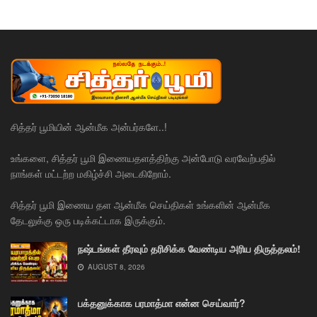
சித்தர் பூமியின் ஆன்மீக அன்பர்களே..!
உங்களை, சித்தர் பூமி இணையதளத்திற்கு அன்போடு வரவேற்பதில்
நாங்கள் மட்டற்ற மகிழ்ச்சி அடைகிறோம்.
சித்தர் பூமி இணைய தள ஆன்மீக செய்திகள் உங்களின் ஆன்மீக
தேடலுக்கு ஒரு படிக்கட்டாக இருக்கும்.
நஷ்டங்கள் தீரவும் தரிசிக்க வேண்டிய அரிய திருத்தலம்!
AUGUST 8, 2026
பக்தனுக்காக பரமாத்மா என்ன செய்வார்?