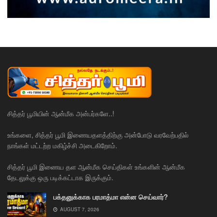
சித்தர் பூமியின் ஆன்மீக அன்பர்களே..!
உங்களை, சித்தர் பூமி இணையதளத்திற்கு அன்போடு வரவேற்பதில்
நாங்கள் மட்டற்ற மகிழ்ச்சி அடைகிறோம்.
சித்தர் பூமி இணைய தள ஆன்மீக செய்திகள் உங்களின் ஆன்மீக
தேடலுக்கு ஒரு படிக்கட்டாக இருக்கும்.
பக்தனுக்காக பரமாத்மா என்ன செய்வார்?
AUGUST 7, 2026