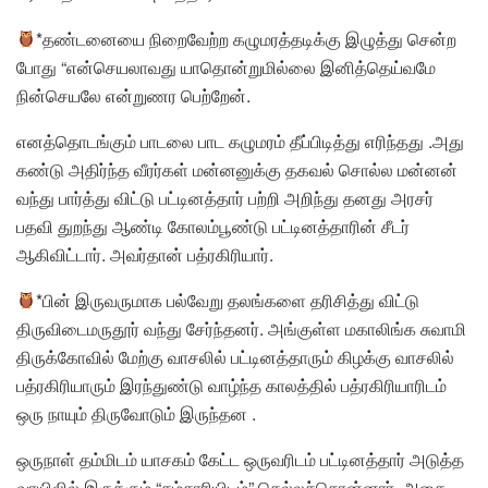
*தண்டனையை நிறைவேற்ற கழுமரத்தடிக்கு இழுத்து சென்ற
போது “என்செயலாவது யாதொன்றுமில்லை இனித்தெய்வமே
நின்செயலே என்றுணர பெற்றேன்.
எனத்தொடங்கும் பாடலை பாட கழுமரம் தீப்பிடித்து எரிந்தது .அது
கண்டு அதிர்ந்த வீரர்கள் மன்னனுக்கு தகவல் சொல்ல மன்னன்
வந்து பார்த்து விட்டு பட்டினத்தார் பற்றி அறிந்து தனது அரசர்
பதவி துறந்து ஆண்டி கோலம்பூண்டு பட்டினத்தாரின் சீடர்
ஆகிவிட்டார். அவர்தான் பத்ரகிரியார்.
*பின் இருவருமாக பல்வேறு தலங்களை தரிசித்து விட்டு
திருவிடைமருதூர் வந்து சேர்ந்தனர். அங்குள்ள மகாலிங்க சுவாமி
திருக்கோவில் மேற்கு வாசலில் பட்டினத்தாரும் கிழக்கு வாசலில்
பத்ரகிரியாரும் இரந்துண்டு வாழ்ந்த காலத்தில் பத்ரகிரியாரிடம்
ஒரு நாயும் திருவோடும் இருந்தன .
ஒருநாள் தம்மிடம் யாசகம் கேட்ட ஒருவரிடம் பட்டினத்தார் அடுத்த
வாயிலில் இருக்கும் “சம்சாரியிடம்” செல்லச்சொன்னார். அதை