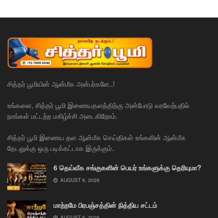
சித்தர் பூமியின் ஆன்மீக அன்பர்களே..!
உங்களை, சித்தர் பூமி இணையதளத்திற்கு அன்போடு வரவேற்பதில்
நாங்கள் மட்டற்ற மகிழ்ச்சி அடைகிறோம்.
சித்தர் பூமி இணைய தள ஆன்மீக செய்திகள் உங்களின் ஆன்மீக
தேடலுக்கு ஒரு படிக்கட்டாக இருக்கும்.
6 தெய்வீக சங்குகளின் பெயர் உங்களுக்கு தெரியுமா?
AUGUST 6, 2026
மாற்றமே பிரபஞ்சத்தின் நித்திய சட்டம்
AUGUST 5, 2026