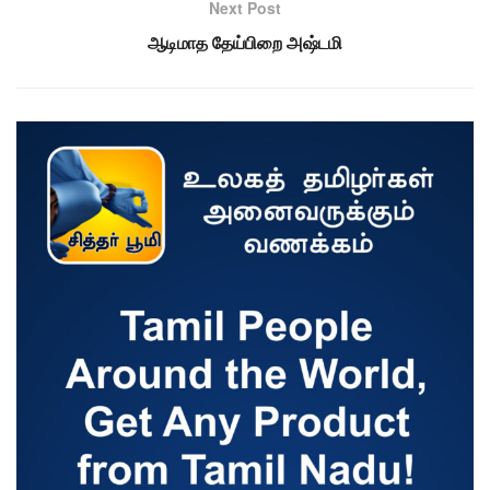
Next Post
ஆடிமாத தேய்பிறை அஷ்டமி