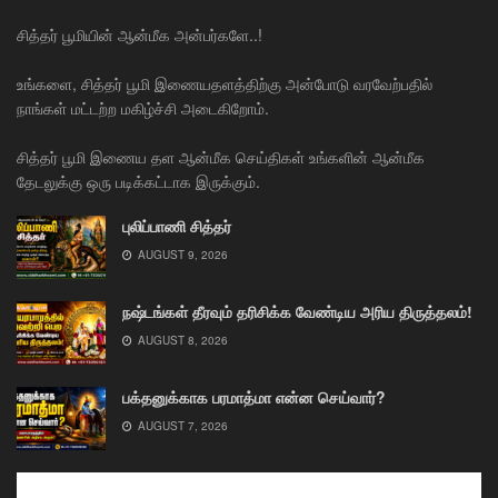
சித்தர் பூமியின் ஆன்மீக அன்பர்களே..!
உங்களை, சித்தர் பூமி இணையதளத்திற்கு அன்போடு வரவேற்பதில்
நாங்கள் மட்டற்ற மகிழ்ச்சி அடைகிறோம்.
சித்தர் பூமி இணைய தள ஆன்மீக செய்திகள் உங்களின் ஆன்மீக
தேடலுக்கு ஒரு படிக்கட்டாக இருக்கும்.
புலிப்பாணி சித்தர்
AUGUST 9, 2026
நஷ்டங்கள் தீரவும் தரிசிக்க வேண்டிய அரிய திருத்தலம்!
AUGUST 8, 2026
பக்தனுக்காக பரமாத்மா என்ன செய்வார்?
AUGUST 7, 2026