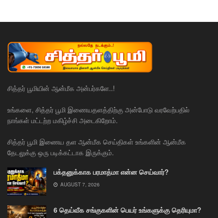
சித்தர் பூமியின் ஆன்மீக அன்பர்களே..!
உங்களை, சித்தர் பூமி இணையதளத்திற்கு அன்போடு வரவேற்பதில்
நாங்கள் மட்டற்ற மகிழ்ச்சி அடைகிறோம்.
சித்தர் பூமி இணைய தள ஆன்மீக செய்திகள் உங்களின் ஆன்மீக
தேடலுக்கு ஒரு படிக்கட்டாக இருக்கும்.
பக்தனுக்காக பரமாத்மா என்ன செய்வார்?
AUGUST 7, 2026
6 தெய்வீக சங்குகளின் பெயர் உங்களுக்கு தெரியுமா?