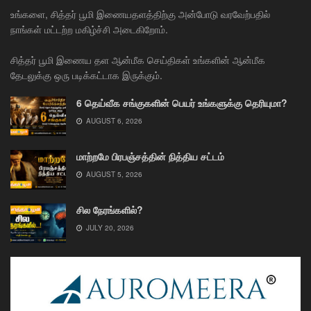
உங்களை, சித்தர் பூமி இணையதளத்திற்கு அன்போடு வரவேற்பதில்
நாங்கள் மட்டற்ற மகிழ்ச்சி அடைகிறோம்.
சித்தர் பூமி இணைய தள ஆன்மீக செய்திகள் உங்களின் ஆன்மீக
தேடலுக்கு ஒரு படிக்கட்டாக இருக்கும்.
6 தெய்வீக சங்குகளின் பெயர் உங்களுக்கு தெரியுமா?
AUGUST 6, 2026
மாற்றமே பிரபஞ்சத்தின் நித்திய சட்டம்
AUGUST 5, 2026
சில நேரங்களில்?
JULY 20, 2026