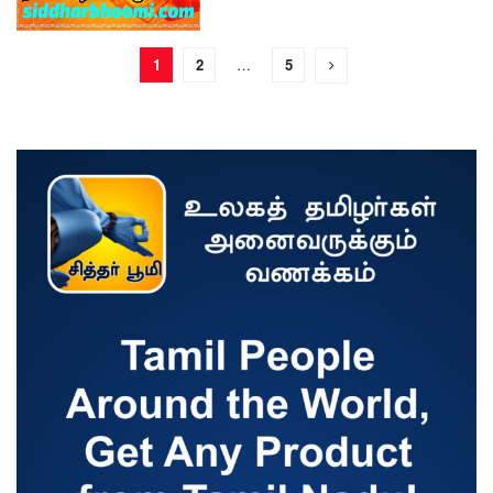
1
2
…
5