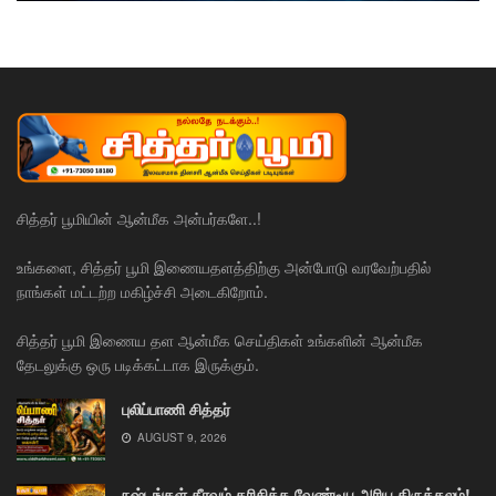
சித்தர் பூமியின் ஆன்மீக அன்பர்களே..!
உங்களை, சித்தர் பூமி இணையதளத்திற்கு அன்போடு வரவேற்பதில்
நாங்கள் மட்டற்ற மகிழ்ச்சி அடைகிறோம்.
சித்தர் பூமி இணைய தள ஆன்மீக செய்திகள் உங்களின் ஆன்மீக
தேடலுக்கு ஒரு படிக்கட்டாக இருக்கும்.
புலிப்பாணி சித்தர்
AUGUST 9, 2026
நஷ்டங்கள் தீரவும் தரிசிக்க வேண்டிய அரிய திருத்தலம்!