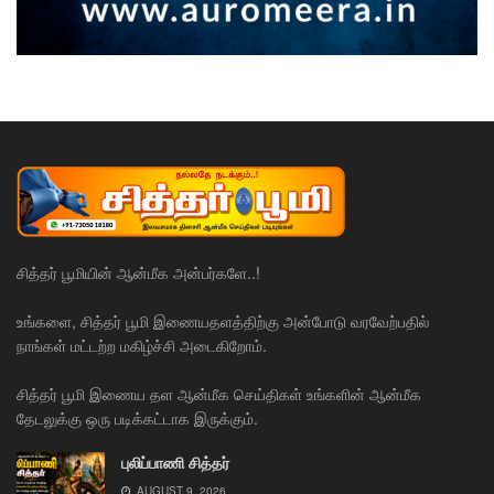
சித்தர் பூமியின் ஆன்மீக அன்பர்களே..!
உங்களை, சித்தர் பூமி இணையதளத்திற்கு அன்போடு வரவேற்பதில்
நாங்கள் மட்டற்ற மகிழ்ச்சி அடைகிறோம்.
சித்தர் பூமி இணைய தள ஆன்மீக செய்திகள் உங்களின் ஆன்மீக
தேடலுக்கு ஒரு படிக்கட்டாக இருக்கும்.
புலிப்பாணி சித்தர்
AUGUST 9, 2026