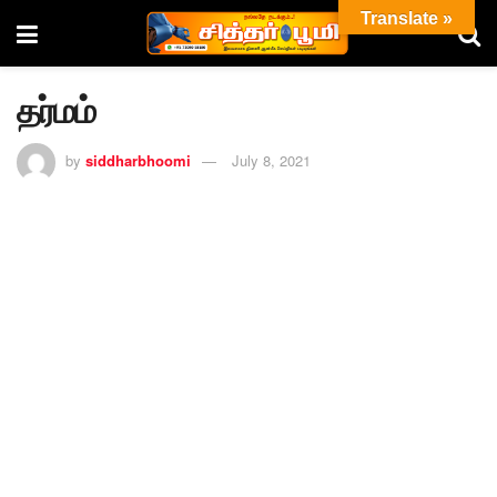
Translate »
தர்மம்
by
siddharbhoomi
July 8, 2021