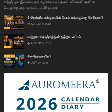
சித்தர் பூமி இணைய தள ஆன்மீக செய்திகள் உங்களின் ஆன்மீக
தேடலுக்கு ஒரு படிக்கட்டாக இருக்கும்.
6 தெய்வீக சங்குகளின் பெயர் உங்களுக்கு தெரியுமா?
AUGUST 6, 2026
மாற்றமே பிரபஞ்சத்தின் நித்திய சட்டம்
AUGUST 5, 2026
சில நேரங்களில்?
JULY 20, 2026