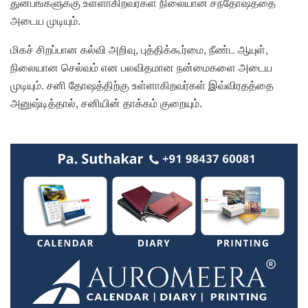
துன்பங்களுக்கு உள்ளாகிறவர்கள் நிலையான சந்தோஷத்தை
அடைய முடியும்.
மிகச் சிறப்பான கல்வி அறிவு, புத்திக்கூர்மை, நீண்ட ஆயுள்,
நிலையான செல்வம் என பலவிதமான நன்மைகளை அடைய
முடியும். சனி தோஷத்திற்கு உள்ளாகிறவர்கள் இவ்விரதத்தை
அனுஷ்டித்தால், சனியின் தாக்கம் குறையும்.