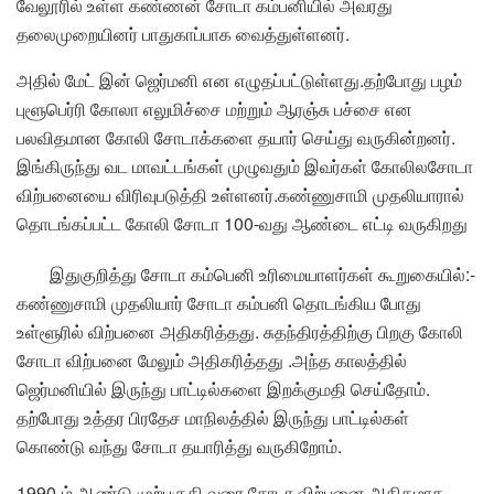
வேலூரில் உள்ள கண்ணன் சோடா கம்பனியில் அவரது
தலைமுறையினர் பாதுகாப்பாக வைத்துள்ளனர்.
அதில் மேட் இன் ஜெர்மனி என எழுதப்பட்டுள்ளது.தற்போது பழம்
புளூபெர்ரி கோலா எலுமிச்சை மற்றும் ஆரஞ்சு பச்சை என
பலவிதமான கோலி சோடாக்களை தயார் செய்து வருகின்றனர்.
இங்கிருந்து வட மாவட்டங்கள் முழுவதும் இவர்கள் கோலிலசோடா
விற்பனையை விரிவுபடுத்தி உள்ளனர்.கண்ணுசாமி முதலியாரால்
தொடங்கப்பட்ட கோலி சோடா 100-வது ஆண்டை எட்டி வருகிறது
இதுகுறித்து சோடா கம்பெனி உரிமையாளர்கள் கூறுகையில்:-
கண்ணுசாமி முதலியார் சோடா கம்பனி தொடங்கிய போது
உள்ளூரில் விற்பனை அதிகரித்தது. சுதந்திரத்திற்கு பிறகு கோலி
சோடா விற்பனை மேலும் அதிகரித்தது .அந்த காலத்தில்
ஜெர்மனியில் இருந்து பாட்டில்களை இறக்குமதி செய்தோம்.
தற்போது உத்தர பிரதேச மாநிலத்தில் இருந்து பாட்டில்கள்
கொண்டு வந்து சோடா தயாரித்து வருகிறோம்.
1990-ம் ஆண்டு முற்பகுதி வரை சோடா விற்பனை அதிகமாக