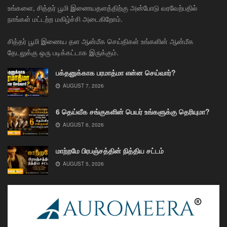
உங்களை, சித்தர் பூமி இணையதளத்திற்கு அன்போடு வரவேற்பதில்
நாங்கள் மட்டற்ற மகிழ்ச்சி அடைகிறோம்.
சித்தர் பூமி இணைய தள ஆன்மீக செய்திகள் உங்களின் ஆன்மீக
தேடலுக்கு ஒரு படிக்கட்டாக இருக்கும்.
பக்தனுக்காக பரமாத்மா என்ன செய்வார்?
AUGUST 7, 2026
6 தெய்வீக சங்குகளின் பெயர் உங்களுக்கு தெரியுமா?
AUGUST 6, 2026
மாற்றமே பிரபஞ்சத்தின் நித்திய சட்டம்
AUGUST 5, 2026