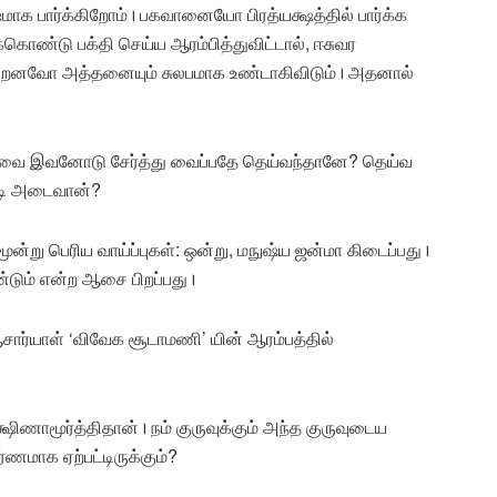
க பார்க்கிறோம்। பகவானையோ பிரத்யக்ஷத்தில் பார்க்க
கொண்டு பக்தி செய்ய ஆரம்பித்துவிட்டால், ஈசுவர
ன்றனவோ அத்தனையும் சுலபமாக உண்டாகிவிடும்। அதனால்
ருவை இவனோடு சேர்த்து வைப்பதே தெய்வந்தானே? தெய்வ
படி அடைவான்?
ன்று பெரிய வாய்ப்புகள்: ஒன்று, மநுஷ்ய ஜன்மா கிடைப்பது।
்டும் என்ற ஆசை பிறப்பது।
சார்யாள் ‘விவேக சூடாமணி’ யின் ஆரம்பத்தில்
க்ஷிணாமூர்த்திதான்। நம் குருவுக்கும் அந்த குருவுடைய
ர்ணமாக ஏற்பட்டிருக்கும்?