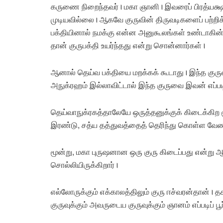
கருணை நிறைந்தவர்। மகா ஞானி। இவரைப் பிரத்யக்ஷமா
முடியவில்லை। ஆகவே குருவின் திருவடிகளைப் பற்றிக்
பக்தியினால் நமக்கு என்ன அனுகூலங்கள் உண்டாகி
தான் குருபக்தி உயர்ந்தது என்று சொன்னார்கள்।
ஆனால் தெய்வ பக்தியை மறக்கக் கூடாது। இந்த கு
அநுக்ரஹம் இல்லாவிட்டால் இந்த குருவை இவன் எப்
தெய்வாநுக்ரகத்தாலேயே ஒருத்தனுக்குக் கிடைக்கிற மூ
இரண்டு, சத்ய தத்துவத்தைத் தெரிந்து கொள்ள வேண
மூன்று, மகா புருஷனான ஒரு குரு கிடைப்பது என்று ஆ
சொல்லியிருக்கிறார்।
எல்லோருக்கும் எக்காலத்திலும் குரு ஈச்வரன்தான்। த
குருவுக்கும் அவருடைய குருவுக்கும் ஞானம் எப்படிப் பூ