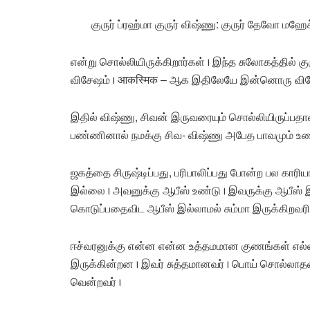
குருர் ப்ரஹ்மா குருர் விஷ்ணு: குருர் தேவோ மஹேச
என்று சொல்லியிருக்கிறார்கள்। இந்த சுலோகத்தில் கு
விசேஷம்। आकस्मिक – ஆக இதிலேயே இன்னொரு விச
இதில் விஷ்ணு, சிவன் இருவரையும் சொல்லியிருப்பதா
பண்ணினால் நமக்கு சிவ- விஷ்ணு அபேத பாவமும் உண்
ஜகத்தை சிருஷ்டிப்பது, பரிபாலிப்பது போன்ற பல கார
இல்லை। அவனுக்கு ஆபீஸ் உண்டு। இவருக்கு ஆபீஸ் இ
கொடுப்பதைவிட ஆபீஸ் இல்லாமல் சும்மா இருக்கிறவரி
ஈச்வரனுக்கு என்ன என்ன உத்தமமான குணங்கள் எல்ல
இருக்கின்றன। இவர் சுத்தமானவர்। பொய் சொல்லா
வென்றவர்।