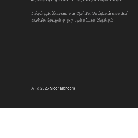
சித்தர் பூமி இணைய தள ஆன்மீக செய்திகள் உங்களின்
ஆன்மீக தேடலுக்கு ஒரு படிக்கட்டாக இருக்கும்.
All © 2025
Siddharbhoomi