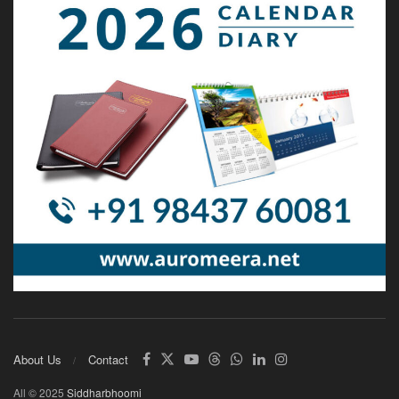
About Us
Contact
All © 2025
Siddharbhoomi