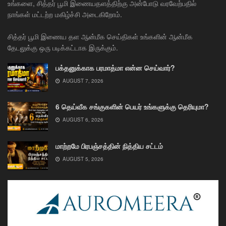
உங்களை, சித்தர் பூமி இணையதளத்திற்கு அன்போடு வரவேற்பதில்
நாங்கள் மட்டற்ற மகிழ்ச்சி அடைகிறோம்.
சித்தர் பூமி இணைய தள ஆன்மீக செய்திகள் உங்களின் ஆன்மீக
தேடலுக்கு ஒரு படிக்கட்டாக இருக்கும்.
பக்தனுக்காக பரமாத்மா என்ன செய்வார்?
AUGUST 7, 2026
6 தெய்வீக சங்குகளின் பெயர் உங்களுக்கு தெரியுமா?
AUGUST 6, 2026
மாற்றமே பிரபஞ்சத்தின் நித்திய சட்டம்
AUGUST 5, 2026