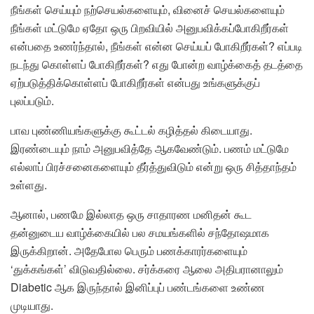
நீங்கள் செய்யும் நற்செயல்களையும், வினைச் செயல்களையும்
நீங்கள் மட்டுமே ஏதோ ஒரு பிறவியில் அனுபவிக்கப்போகிறீர்கள்
என்பதை உணர்ந்தால், நீங்கள் என்ன செய்யப் போகிறீர்கள்? எப்படி
நடந்து கொள்ளப் போகிறீர்கள்? எது போன்ற வாழ்க்கைத் தடத்தை
ஏற்படுத்திக்கொள்ளப் போகிறீர்கள் என்பது உங்களுக்குப்
புலப்படும்.
பாவ புண்ணியங்களுக்கு கூட்டல் கழித்தல் கிடையாது.
இரண்டையும் நாம் அனுபவித்தே ஆகவேண்டும். பணம் மட்டுமே
எல்லாப் பிரச்சனைகளையும் தீர்த்துவிடும் என்று ஒரு சித்தாந்தம்
உள்ளது.
ஆனால், பணமே இல்லாத ஒரு சாதாரண மனிதன் கூட
தன்னுடைய வாழ்க்கையில் பல சமயங்களில் சந்தோஷமாக
இருக்கிறான். அதேபோல பெரும் பணக்காரர்களையும்
‘துக்கங்கள்’ விடுவதில்லை. சர்க்கரை ஆலை அதிபரானாலும்
Diabetic ஆக இருந்தால் இனிப்புப் பண்டங்களை உண்ண
முடியாது.