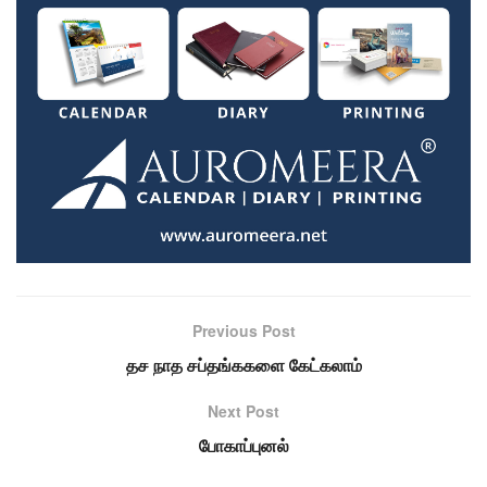
Previous Post
தச நாத சப்தங்ககளை கேட்கலாம்
Next Post
போகாப்புனல்