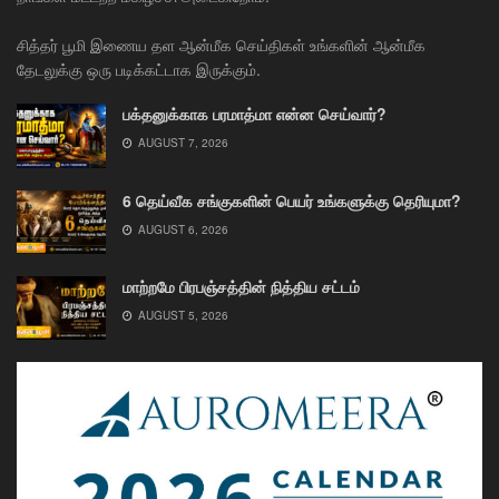
சித்தர் பூமி இணைய தள ஆன்மீக செய்திகள் உங்களின் ஆன்மீக
தேடலுக்கு ஒரு படிக்கட்டாக இருக்கும்.
பக்தனுக்காக பரமாத்மா என்ன செய்வார்?
AUGUST 7, 2026
6 தெய்வீக சங்குகளின் பெயர் உங்களுக்கு தெரியுமா?
AUGUST 6, 2026
மாற்றமே பிரபஞ்சத்தின் நித்திய சட்டம்
AUGUST 5, 2026