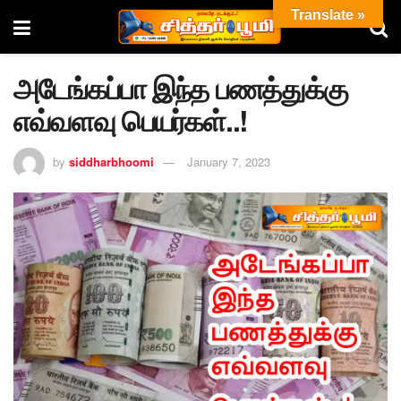
Translate »
அடேங்கப்பா இந்த பணத்துக்கு
எவ்வளவு பெயர்கள்..!
by
siddharbhoomi
January 7, 2023