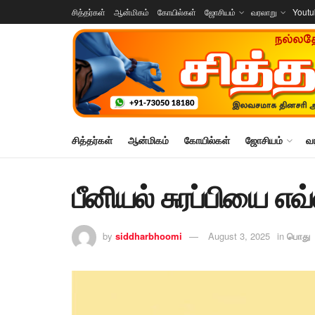
சித்தர்கள்
ஆன்மிகம்
கோயில்கள்
ஜோசியம்
வரலாறு
Yout
சித்தர்கள்
ஆன்மிகம்
கோயில்கள்
ஜோசியம்
வ
பீனியல் சுரப்பியை எ
by
siddharbhoomi
August 3, 2025
in
பொது