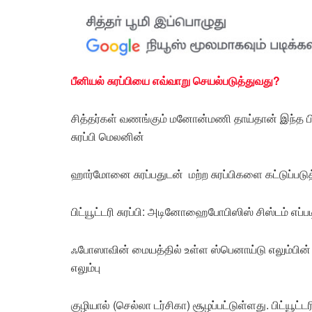
பீனியல் சுரப்பியை எவ்வாறு செயல்படுத்துவது?
சித்தர்கள் வணங்கும் மனோன்மணி தாய்தான் இந்த பின
சுரப்பி மெலனின்
ஹார்மோனை சுரப்பதுடன் மற்ற சுரப்பிகளை கட்டுப்படுத்தும
பிட்யூட்டரி சுரப்பி: அடினோஹைபோபிஸிஸ் சிஸ்டம் எப
ஃபோஸாவின் மையத்தில் உள்ள ஸ்பெனாய்டு எலும்பின் பி
எலும்பு
குழியால் (செல்லா டர்சிகா) சூழப்பட்டுள்ளது. பிட்யூட்டர