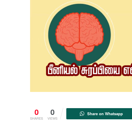
0
0
Share on Whatsapp
SHARES
VIEWS