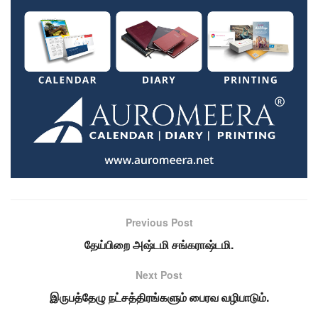
Previous Post
தேய்பிறை அஷ்டமி சங்கராஷ்டமி.
Next Post
இருபத்தேழு நட்சத்திரங்களும் பைரவ வழிபாடும்.