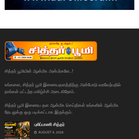
சித்தர் பூமியின் ஆன்மீக அன்பர்களே..!
உங்களை, சித்தர் பூமி இணையதளத்திற்கு அன்போடு வரவேற்பதில்
நாங்கள் மட்டற்ற மகிழ்ச்சி அடைகிறோம்.
சித்தர் பூமி இணைய தள ஆன்மீக செய்திகள் உங்களின் ஆன்மீக
தேடலுக்கு ஒரு படிக்கட்டாக இருக்கும்.
புலிப்பாணி சித்தர்
AUGUST 9, 2026