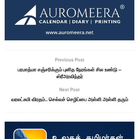
Previous Post
பரமாத்மா சஞ்சரிக்கும் புனித நேரங்கள் சில உண்டு –
ஸ்ரீஅரவிந்தர்
Next Post
வரலட்சுமி விரதம்.. செல்வச் செழிப்பை அள்ளி அள்ளி தரும்