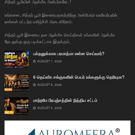
சித்தர் பூமியின் ஆன்மீக அன்பர்களே..!
உங்களை, சித்தர் பூமி இணையதளத்திற்கு அன்போடு வரவேற்பதில்
நாங்கள் மட்டற்ற மகிழ்ச்சி அடைகிறோம்.
சித்தர் பூமி இணைய தள ஆன்மீக செய்திகள் உங்களின் ஆன்மீக
தேடலுக்கு ஒரு படிக்கட்டாக இருக்கும்.
பக்தனுக்காக பரமாத்மா என்ன செய்வார்?
AUGUST 7, 2026
6 தெய்வீக சங்குகளின் பெயர் உங்களுக்கு தெரியுமா?
AUGUST 6, 2026
மாற்றமே பிரபஞ்சத்தின் நித்திய சட்டம்
AUGUST 5, 2026