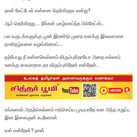
நான் கேட்டேன் என்னை தெரிகிறதா என்று?
ஆம் தெரிகிறது… நீங்கள் புகழ்வாய்ந்த பில்கேட்ஸ்..
பல வருடங்களுக்கு முன் இரண்டு முறை எனக்கு இலவசமாக
நாளிதழ்களை வழங்கினாய்…
தற்போது நீ என்னவெல்லாம் விரும்புகிறாயோ அதை எல்லாம்
உனக்கு கைமாறாக தர விரும்புகிறேன் என்றேன்..
உங்களால் அதற்கெல்லாம் ஈடுசெய்ய முடியாதே என அந்த கறுப்பு
இன இளைஞன் கூறினான்
ஏன் என்றேன்? நான்