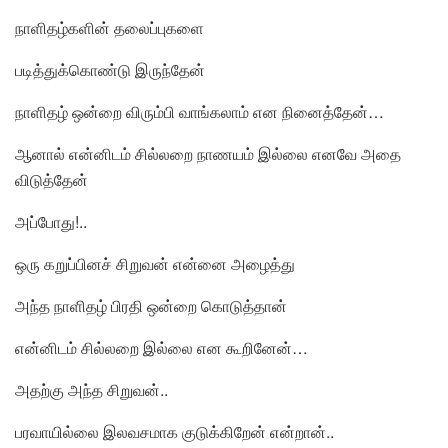
நாளிதழ்களின் தலைப்புகளை
படித்துக்கொண்டு இருந்தேன்
நாளிதழ் ஒன்றை விரும்பி வாங்கலாம் என நினைத்தேன்…
ஆனால் என்னிடம் சில்லறை நாணயம் இல்லை எனவே அதை
விடுத்தேன்
அப்போது!..
ஒரு கறுப்பினச் சிறுவன் என்னை அழைத்து
அந்த நாளிதழ் பிரதி ஒன்றை கொடுத்தான்
என்னிடம் சில்லறை இல்லை என கூறினேன்…
அதற்கு அந்த சிறுவன்..
பரவாயில்லை இலவசமாக குடுக்கிறேன் என்றான்..