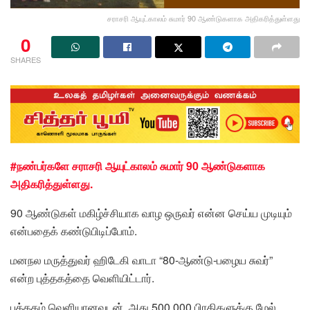
சராசரி ஆயுட்காலம் சுமார் 90 ஆண்டுகளாக அதிகரித்துள்ளது
0
SHARES
#நண்பர்களே சராசரி ஆயுட்காலம் சுமார் 90 ஆண்டுகளாக
அதிகரித்துள்ளது.
90 ஆண்டுகள் மகிழ்ச்சியாக வாழ ஒருவர் என்ன செய்ய முடியும்
என்பதைக் கண்டுபிடிப்போம்.
மனநல மருத்துவர் ஹிடேகி வாடா “80-ஆண்டு-பழைய சுவர்”
என்ற புத்தகத்தை வெளியிட்டார்.
புத்தகம் வெளியானவுடன், அது 500,000 பிரதிகளுக்கு மேல்