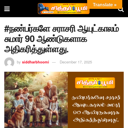
Translate »
#நண்பர்களே சராசரி ஆயுட்காலம்
சுமார் 90 ஆண்டுகளாக
அதிகரித்துள்ளது.
by
siddharbhoomi
December 17, 2025