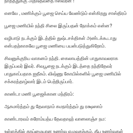
நாதத்துக்கு அதிதேவதை ஈஸ்வரன் !
எனவே , மணிக்கும் பூஜை செய்ய வேண்டும் என்கிறது சாஸ்திரம்
பூஜை மணியில் நந்தி சிலை இருப்பதன் நோக்கம் என்ன?
வழிபாடு நடக்கும் இடத்தில் துஷ்டசக்திகள் அண்டக்கூடாது
என்பதற்காகவே பூஜை மணியை பயன்படுத்துகிறோம்.
சிவனுக்குரிய வாகனம் நந்தி. கைலாயத்தின் பாதுகாவலராக
இருப்பவர் இவர். சிவபூஜை நடக்கும் இடத்தை நந்திதேவர்
பாதுகாப்பதாக ஐதீகம். விஷ்ணு கோயில்களில் பூஜை மணியில்
சக்கரத்தாழ்வார் இடம் பெற்றிருப்பார்.
காண்டா மணி பூஜைக்கான மந்திரம்:
ஆகமார்த்தம் து தேவாநாம் கமநார்த்தம் து ரக்ஷஸாம்
காண்டாரவம் கரோம்யத்ய தேவதாஹ் வானலாஞ்ச நம:
உள்ளத்தில் தூய்மையான உணர்வு எழுவதற்கும், தீய உணர்வுகள்