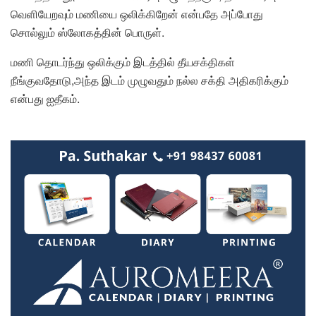
வெளியேறவும் மணியை ஒலிக்கிறேன் என்பதே அப்போது
சொல்லும் ஸ்லோகத்தின் பொருள்.
மணி தொடர்ந்து ஒலிக்கும் இடத்தில் தீயசக்திகள்
நீங்குவதோடு,அந்த இடம் முழுவதும் நல்ல சக்தி அதிகரிக்கும்
என்பது ஐதீகம்.