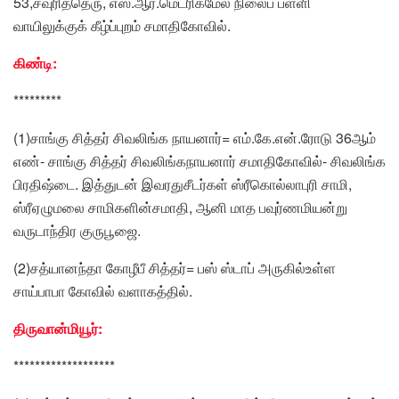
53,சவுரித்தெரு, எஸ்.ஆர்.மெட்ரிக்மேல் நிலைப் பள்ளி
வாயிலுக்குக் கீழ்ப்புறம் சமாதிகோவில்.
கிண்டி:
*********
(1)சாங்கு சித்தர் சிவலிங்க நாயனார்= எம்.கே.என்.ரோடு 36ஆம்
எண்- சாங்கு சித்தர் சிவலிங்கநாயனார் சமாதிகோவில்- சிவலிங்க
பிரதிஷ்டை. இத்துடன் இவரதுசீடர்கள் ஸ்ரீகொல்லாபுரி சாமி,
ஸ்ரீஏழுமலை சாமிகளின்சமாதி, ஆனி மாத பவுர்ணமியன்று
வருடாந்திர குருபூஜை.
(2)சத்யானந்தா கோழீபீ சித்தர்= பஸ் ஸ்டாப் அருகில்உள்ள
சாய்பாபா கோவில் வளாகத்தில்.
திருவான்மியூர்:
*******************