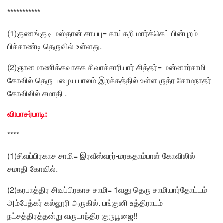
***********
(1)குணங்குடி மஸ்தான் சாயபு= காய்கறி மார்க்கெட் பின்புறம்
பிச்சாண்டி தெருவில் உள்ளது.
(2)ஞானமாணிக்கவாசக சிவாச்சாரியார் சித்தர்= மன்னார்சாமி
கோவில் தெரு பழைய பாலம் இறக்கத்தில் உள்ள ருத்ர சோமநாதர்
கோவிலில் சமாதி .
வியாசர்பாடி:
****
(1)சிவப்பிரகாச சாமி= இரவீஸ்வரர்-மரகதாம்பாள் கோவிலில்
சமாதி கோவில்.
(2)கரபாத்திர சிவப்பிரகாச சாமி= 1வது தெரு சாமியார்தோட்டம்
அம்பேத்கர் கல்லூரி அருகில். பங்குனி உத்திராடம்
நட்சத்திரத்தன்று வருடாந்திர குருபூஜை!!