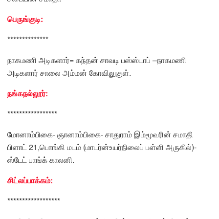
பெருங்குடி:
**************
நாகமணி அடிகளார்= கந்தன் சாவடி பஸ்ஸ்டாப் –நாகமணி
அடிகளார் சாலை அம்மன் கோவிலுகுள்.
நங்கநல்லூர்:
*****************
மோனாம்பிகை- ஞானாம்பிகை- சாதுராம் இம்மூவரின் சமாதி
பிளாட் 21,பொங்கி மடம் (மாடர்ன்உயர்நிலைப் பள்ளி அருகில்)-
ஸ்டேட் பாங்க் காலனி.
சிட்லப்பாக்கம்:
******************