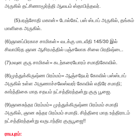
அருகில் தட்சிணாமூர்த்தி ஆலயம் ஸ்தாபித்தவர்.
(5)பரஞ்சோதி மகான்= டோல்கேட் பஸ் ஸ்டாப் அருகில், தங்கம்
மாளிகை அருகில்.
(6)ஞானப்பிரகாச சாமிகள்= வடக்கு மாடவீதி 145/30 இல்
சிவாமிர்த ஞான ஆசிரமத்தில் பஞ்சலோக சிலை பிரதிஷ்டை.
(7)மவுன குரு சாமிகள்= கடற்கரையோரம் சமாதிகோவில்.
(8)முத்துக்கிருஷ்ண பிரம்மம்= ஆஞ்சநேயர் கோவில் பஸ்ஸ்டாப்
அருகில் உள்ள அருணாச்சலேஸ்வரர் கோவில் எதிரே சமாதி;
கார்த்திகை மாத சதயம் நட்சத்திரத்தன்று குரு பூஜை.
(9)ஞானசுந்தர பிரம்மம்= முத்துக்கிருஷ்ண பிரம்மம் சமாதி
அருகில், ஞான சுந்தர பிரம்மம் சமாதி. சித்திரை மாத உத்திராடம்
நட்சத்திரத்தன்று வருடாந்திர குருபூஜை!!
ராயபுரம்: