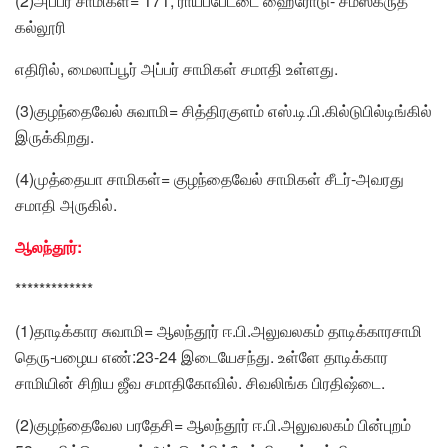
(2)அப்பர் சாமிகள்= 171, ராயப்பேட்டை ஹைரோடு- சமஸ்க்ருத
கல்லூரி
எதிரில், மைலாப்பூர் அப்பர் சாமிகள் சமாதி உள்ளது.
(3)குழந்தைவேல் சுவாமி= சித்திரகுளம் எஸ்.டி.பி.கில்டுபில்டிங்கில்
இருக்கிறது.
(4)முத்தையா சாமிகள்= குழந்தைவேல் சாமிகள் சீடர்-அவரது
சமாதி அருகில்.
ஆலந்தூர்:
*************
(1)தாடிக்கார சுவாமி= ஆலந்தூர் ஈ.பி.அலுவலகம் தாடிக்காரசாமி
தெரு-பழைய எண்:23-24 இடையேசந்து. உள்ளே தாடிக்கார
சாமியின் சிறிய ஜீவ சமாதிகோவில். சிவலிங்க பிரதிஷ்டை.
(2)குழந்தைவேல பரதேசி= ஆலந்தூர் ஈ.பி.அலுவலகம் பின்புறம்