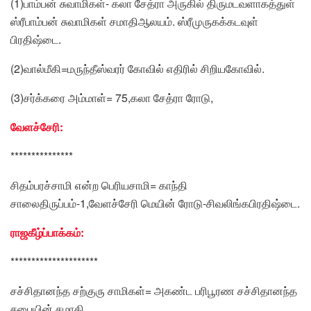
(1)பாம்பன் சுவாமிகள்- கலா சேத்ரா அருகில் திருமடவளாகத்துள்
ஸ்ரீபாம்பன் சுவாமிகள் சமாதிஆலயம். ஸ்ரீமுருகக்கடவுள்
பிரதிஷ்டை.
(2)வால்மீகி=மருந்தீஸ்வரர் கோவில் எதிரில் சிறியகோவில்.
(3)சர்க்கரை அம்மாள்= 75,கலா சேத்ரா ரோடு,
வேளச்சேரி:
***************
சிதம்பரச்சாமி என்ற பெரியசாமி= காந்தி
சாலைதிருப்பம்-1,வேளச்சேரி மெயின் ரோடு-சிவலிங்கபிரதிஷ்டை.
ராஜகீழ்ப்பாக்கம்:
*********************
சச்சிதானந்த சற்குரு சாமிகள்= அகண்ட பரிபூரண சச்சிதானந்த
சபையின் சமாதி.