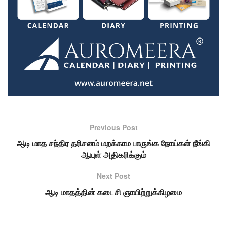
Previous Post
ஆடி மாத சந்திர தரிசனம் மறக்காம பாருங்க நோய்கள் நீங்கி
ஆயுள் அதிகரிக்கும்
Next Post
ஆடி மாதத்தின் கடைசி ஞாயிற்றுக்கிழமை