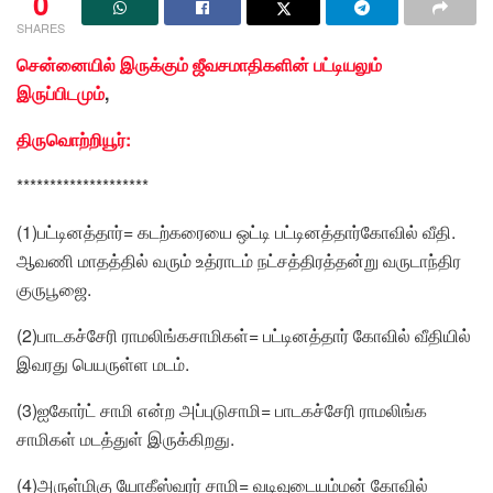
0
SHARES
சென்னையில் இருக்கும் ஜீவசமாதிகளின் பட்டியலும்
இருப்பிடமும்
,
திருவொற்றியூர்:
********************
(1)பட்டினத்தார்= கடற்கரையை ஒட்டி பட்டினத்தார்கோவில் வீதி.
ஆவணி மாதத்தில் வரும் உத்ராடம் நட்சத்திரத்தன்று வருடாந்திர
குருபூஜை.
(2)பாடகச்சேரி ராமலிங்கசாமிகள்= பட்டினத்தார் கோவில் வீதியில்
இவரது பெயருள்ள மடம்.
(3)ஐகோர்ட் சாமி என்ற அப்புடுசாமி= பாடகச்சேரி ராமலிங்க
சாமிகள் மடத்துள் இருக்கிறது.
(4)அருள்மிகு யோகீஸ்வரர் சாமி= வடிவுடையம்மன் கோவில்