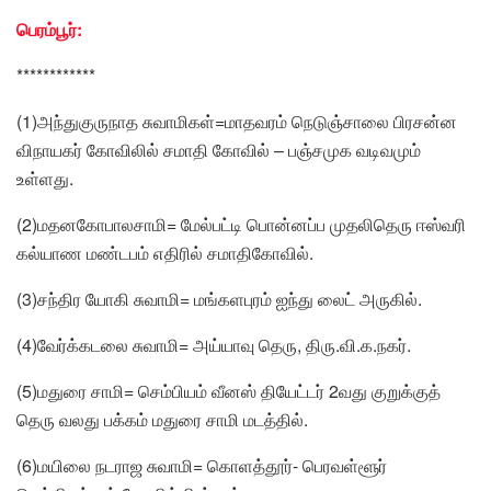
பெரம்பூர்:
************
(1)அந்துகுருநாத சுவாமிகள்=மாதவரம் நெடுஞ்சாலை பிரசன்ன
விநாயகர் கோவிலில் சமாதி கோவில் – பஞ்சமுக வடிவமும்
உள்ளது.
(2)மதனகோபாலசாமி= மேல்பட்டி பொன்னப்ப முதலிதெரு ஈஸ்வரி
கல்யாண மண்டபம் எதிரில் சமாதிகோவில்.
(3)சந்திர யோகி சுவாமி= மங்களபுரம் ஐந்து லைட் அருகில்.
(4)வேர்க்கடலை சுவாமி= அய்யாவு தெரு, திரு.வி.க.நகர்.
(5)மதுரை சாமி= செம்பியம் வீனஸ் தியேட்டர் 2வது குறுக்குத்
தெரு வலது பக்கம் மதுரை சாமி மடத்தில்.
(6)மயிலை நடராஜ சுவாமி= கொளத்தூர்- பெரவள்ளூர்