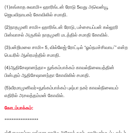
(1)கங்காத சுவாமி= ஹாரிங்டன் ரோடு 5வது அவென்யூ
ஜெயவிநாயகர் கோவிலில் சமாதி.
(2)நாதமுனி சாமி= ஹாரிங்டன் ரோடு, பச்சையப்பன் கல்லூரி
பின்வாசல் அருகில் நாதமுனி மடத்தில் சமாதி கோவில்.
(3)பன்றிமலை சாமி= 5, வில்லேஜ் ரோட்டில் “ஓம்நமச்சிவாய’” என்ற
பெயரில் ஆஸ்ரமத்தில் சமாதி.
(4)ஆதிசேஷானந்தா= நுங்கம்பாக்கம் காவல்நிலையத்தின்
பின்புறம் ஆதிசேஷானந்தா கோவிலில் சமாதி.
(5)வீரமாமுனிவர்=நுங்கம்பாக்கம் புஷ்பா நகர் காவல்நிலையம்
எதிரில் அசலத்தம்மன் கோவில்.
கோடம்பாக்கம்:
*******************
ஸ்ரீபரமஹம்ஸ ஓங்கார சாமி= அசோக் நகர்- சாமியார்மடம் டாக்டர்