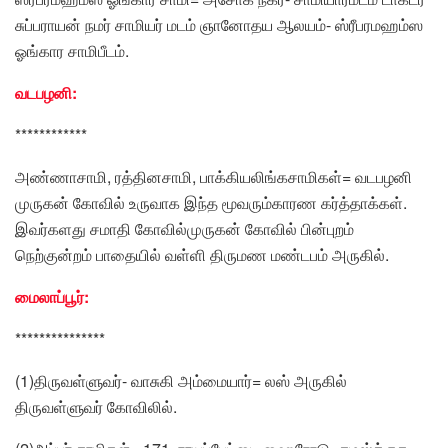
சுப்பராயன் நமர் சாமியர் மடம் ஞானோதய ஆலயம்- ஸ்ரீபரமஹம்ஸ
ஓங்கார சாமிபீடம்.
வடபழனி:
************
அண்ணாசாமி, ரத்தினசாமி, பாக்கியலிங்கசாமிகள்= வடபழனி
முருகன் கோவில் உருவாக இந்த மூவரும்காரண கர்த்தாக்கள்.
இவர்களது சமாதி கோவில்முருகன் கோவில் பின்புறம்
நெற்குன்றம் பாதையில் வள்ளி திருமண மண்டபம் அருகில்.
மைலாப்பூர்:
***************
(1)திருவள்ளுவர்- வாசுகி அம்மையார்= லஸ் அருகில்
திருவள்ளுவர் கோவிலில்.