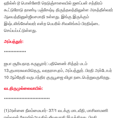
ஹில்ஸ் டூ பொன்னேரி நெடுஞ்சாலையில் ஜனப்பன் சத்திரம்
கூட்டுரோடு தாண்டி பஞ்சேஷ்டி திருத்தலத்திலுள்ள அகத்தீஸ்வரர்
ஆலயத்தினுள்ஜீவசமாதி உள்ளது. இங்கு இருக்கும்
இஷ்டலிங்கேஸ்வரர் என்ற பெயரில் சிவலிங்கம் பிரதிஷ்டை
செய்யப்பட்டுள்ளது.
அம்பத்தூர்:
**************
ஐயா சூரியநாத கருவூரார்: பதினெண் சித்தர் மடம்
13,குமாரசுவாமிதெரு, வரதராசபுரம், அம்பத்தூர். பிரதி அக்டோபர்
10 ஆம்தேதி வருடாந்திர குருபூஜை விழா நடைபெற்றுவருகிறது.
வடதிருமுல்லைவாயில்:
*****************************
(1)அன்னை நீலம்மையார்- 37/1 வடக்கு மாடவீதி, மாசிலாமணி
ஈஸ்வரன் கோவில்அருகில் ஜீவசமாதி இருக்கிறது. பிரதி