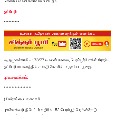
செல்லியம்மன் கோவில் பின்புறம்.
ஓட்டேரி:
**********
ஆறுமுகச்சாமி= 173/77 டிமலஸ் சாலை, பெரம்பூர்பேரக்ஸ் ரோடு-
ஓட்டேரி மயானத்தில் சமாதி கோவில்- உருவப்பட பூஜை.
புரசைவாக்கம்:
******************
(1)வீரசுப்பையா சுவாமி
புவனேஸ்வரி தியேட்டர் எதிரில்- 52,பெரம்பூர் பேரக்ஸ்ரோடு