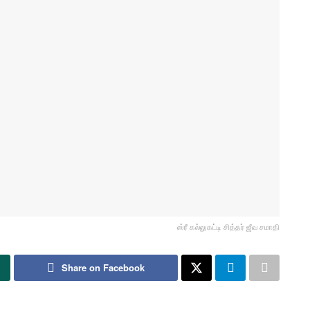
ஸ்ரீ கல்லுகட்டி சித்தர் ஜீவ சமாதி
Share on Facebook