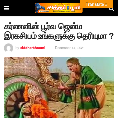
Translate »
கர்ணனின் பூர்வ ஜென்ம
இரகசியம் உங்களுக்கு தெரியுமா ?
by
siddharbhoomi
December 14, 2021