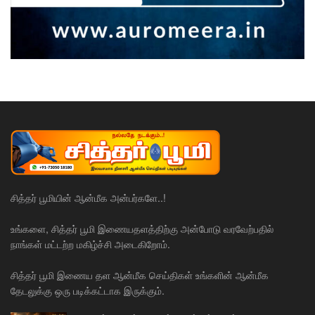
சித்தர் பூமியின் ஆன்மீக அன்பர்களே..!
உங்களை, சித்தர் பூமி இணையதளத்திற்கு அன்போடு வரவேற்பதில்
நாங்கள் மட்டற்ற மகிழ்ச்சி அடைகிறோம்.
சித்தர் பூமி இணைய தள ஆன்மீக செய்திகள் உங்களின் ஆன்மீக
தேடலுக்கு ஒரு படிக்கட்டாக இருக்கும்.