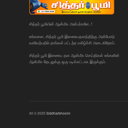
சித்தர் பூமியின் ஆன்மீக அன்பர்களே..!
உங்களை, சித்தர் பூமி இணையதளத்திற்கு அன்போடு
வரவேற்பதில் நாங்கள் மட்டற்ற மகிழ்ச்சி அடைகிறோம்.
சித்தர் பூமி இணைய தள ஆன்மீக செய்திகள் உங்களின்
ஆன்மீக தேடலுக்கு ஒரு படிக்கட்டாக இருக்கும்.
All © 2025
Siddharbhoomi