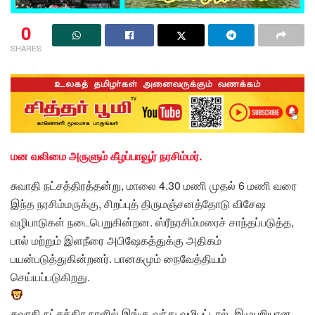
0
SHARES
மன வலிமை அருளும் கீழப்பாவூர் நரசிம்மர்.
சுவாதி நட்சத்திரத்தன்று, மாலை 4.30 மணி முதல் 6 மணி வரை
இந்த நரசிம்மருக்கு, சிறப்புத் திருமஞ்சனத்தோடு விசேஷ
வழிபாடுகள் நடைபெறுகின்றன. ஸ்ரீநரசிம்மரைச் சாந்தப்படுத்த,
பால் மற்றும் இளநீரை அபிஷேகத்துக்கு அதிகம்
பயன்படுத்துகின்றனர். பானகமும் நைவேத்தியம்
செய்யப்படுகிறது.
சுவாதி நட்சத்திர நாளில் இங்கு வந்து வழிபட்டால், இழுபறியான