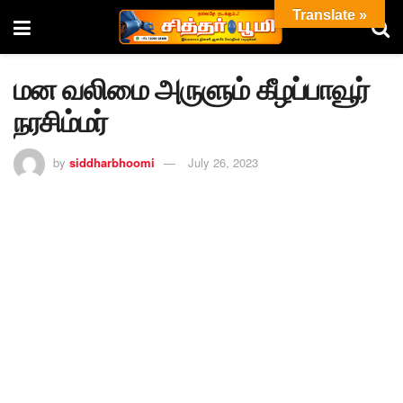
Translate »
மன வலிமை அருளும் கீழப்பாவூர்
நரசிம்மர்
by
siddharbhoomi
July 26, 2023