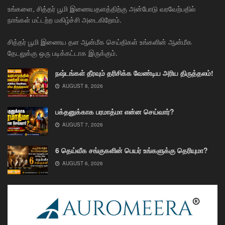
உங்களை, சித்தர் பூமி இணையதளத்திற்கு அன்போடு வரவேற்பதில்
நாங்கள் மட்டற்ற மகிழ்ச்சி அடைகிறோம்.
சித்தர் பூமி இணைய தள ஆன்மீக செய்திகள் உங்களின் ஆன்மீக
தேடலுக்கு ஒரு படிக்கட்டாக இருக்கும்.
நஷ்டங்கள் தீரவும் தரிசிக்க வேண்டிய அரிய திருத்தலம்!
AUGUST 8, 2026
பக்தனுக்காக பரமாத்மா என்ன செய்வார்?
AUGUST 7, 2026
6 தெய்வீக சங்குகளின் பெயர் உங்களுக்கு தெரியுமா?
AUGUST 6, 2026