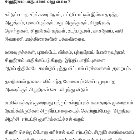
சிறுநீரகம் பாதிப்படைவது எப்படி?
கட்டுப்படாத சர்க்கரை நோய், கட்டுப்பாட்டில் இல்லாத ரத்த
அழுத்தம், புகைபிடித்தல், மது அருந்துதல், சிறுநீரகத்
தொற்றுகள், சிறுநீரகக் கற்கள், உடற்பருமன், காசநோய், வலி
நிவாரணி மாத்திரைகளின் பக்கவிளைவு,
உணவு நச்சுகள், புராஸ்டேட் வீக்கம், புற்றுநோய் போன்றவற்றால்
சிறுநீரகம் பாதிக்கப்படுகிறது. இந்தப் பாதிப்புகளை
ஆரம்பத்திலேயே கண்டுபிடித்து விட்டால் பிரச்னைகள் குறையும்.
தவறினால் நாளடைவில் எந்த வேலையும் செய்யமுடியாத
அளவுக்குச் சிறுநீரகம் செயலிழந்து விடும்.
உடலில் சுத்தம் குறைவது மற்றும் சுற்றுப்புறச் சுகாதாரக் குறைவால்
நோய்க்கிருமிகள் சிறுநீர்ப்பாதையைத் தொற்றும்போது ‘சிறுநீரக
அழற்சி’ ஏற்பட்டு குளிர்க்காய்ச்சல் வரும்.
சிறுநீர் செல்லும்போது எரிச்சல் வலி ஏற்படும். சிறுநீர் கலங்கலாகப்
போகும். முக்கியமாக புதுமணத் தம்பதிகளுக்கு ‘ஹனிமூன்