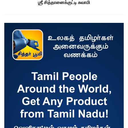
ஶ்ரீ சித்தானைக்குட்டி சுவாமி