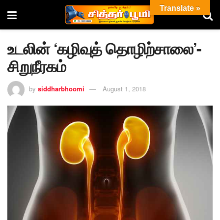
Translate »
உடலின் ‘கழிவுத் தொழிற்சாலை’-
சிறுநீரகம்
by
siddharbhoomi
August 1, 2018