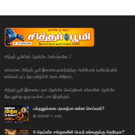
சித்தர் பூமியின் ஆன்மீக அன்பர்களே..!
உங்களை, சித்தர் பூமி இணையதளத்திற்கு அன்போடு வரவேற்பதில்
நாங்கள் மட்டற்ற மகிழ்ச்சி அடைகிறோம்.
சித்தர் பூமி இணைய தள ஆன்மீக செய்திகள் உங்களின் ஆன்மீக
தேடலுக்கு ஒரு படிக்கட்டாக இருக்கும்.
பக்தனுக்காக பரமாத்மா என்ன செய்வார்?
AUGUST 7, 2026
6 தெய்வீக சங்குகளின் பெயர் உங்களுக்கு தெரியுமா?